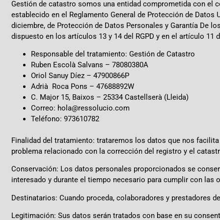
Gestión de catastro somos una entidad comprometida con el cor
establecido en el Reglamento General de Protección de Datos U
diciembre, de Protección de Datos Personales y Garantía De l
dispuesto en los artículos 13 y 14 del RGPD y en el artículo 1
Responsable del tratamiento: Gestión de Catastro
Ruben Escolà Salvans – 78080380A
Oriol Sanuy Díez – 47900866P
Adrià Roca Pons – 47688892W
C. Major 15, Baixos – 25334 Castellserà (Lleida)
Correo:
hola@ressolucio.com
Teléfono: 973610782
Finalidad del tratamiento: trataremos los datos que nos facilita
problema relacionado con la corrección del registro y el catast
Conservación: Los datos personales proporcionados se conserva
interesado y durante el tiempo necesario para cumplir con las o
Destinatarios: Cuando proceda, colaboradores y prestadores de
Legitimación: Sus datos serán tratados con base en su consen